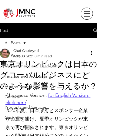
Post
All Posts
Chet Chetwynd
All Posts
Aug 30, 2021
8 min read
東京オリンピックは日本の
Management and Leadership
グローバルビジネスにど
Finance and Accounting
のような影響を与えるか？
Human Resources
[Japanese Version, 
for English Version, 
General
click here
]
Products and Services
2020年夏、日本政府とスポンサー企業
Government
が命運を掛け、夏季オリンピックが東
京で再び開催されます。東京オリンピ
ック開催は日本経済にどのようなイン