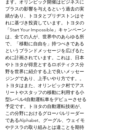
ます。オリンピック開催はビジネスに
プラスの影響を与えるという過去の実
績があり、トヨタとブリヂストンはそ
れに基づき投資しています。トヨタの
「Start Your Impossible」キャンペーン
は、全ての人が、世界中のあらゆる所
で、「移動に自由を」持つべきである
というブランドメッセージを広げるた
めに計画されています。これは、日本
やトヨタが得意とするロボティクス分
野を世界に紹介する上で良いメッセー
ジングであり、上手いやり方です。。
トヨタはまた、オリンピック村でアス
リートやスタッフの移動に利用する小
型レベル4自動運転車をデビューさせる
予定です。トヨタの自動運転技術が、
この分野におけるグローバルリーダー
であるAlphabet、グーグル、ウェイモ
やテスラの取り組みとは違ことを期待