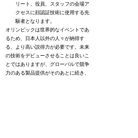
リート、役員、スタッフの会場ア
クセスに顔認証技術に使用する先
駆者となります。
オリンピックは世界的なイベントであ
るため、日本人以外の人々が納得す
る、より高い説得力が必要です。未来
の技術をデビューさせることは良いこ
とではありますが、グローバルで競争
力のある製品提供がそのあとに続き、
東京2020のマーケティング費用を正当
化できる必要があります。日本の経済
界や国内経済にとってのオリンピック
の真の重要性は、東京2020オリンピッ
クの直接的な経済利益（またはコス
ト）を大きく超えています。このイベ
ントは日本と経済界にとって数億ドル