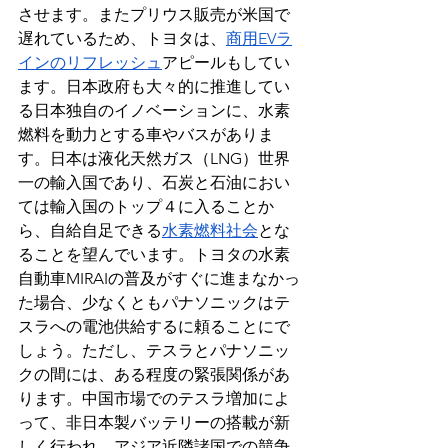
させます。またプリウス販売が米国で
遅れているため、トヨタは、
商用EVラ
インのリフレッシュ
アピールもしてい
ます。日本政府も大々的に推進してい
る日本独自のイノベーションに、水素
燃料を動力とする車やバスがありま
す。日本は液化天然ガス（LNG）世界
一の輸入国であり、石炭と石油におい
ては輸入国のトップ４に入ることか
ら、自給自足できる
水素燃料社会
とな
ることを望んでいます。トヨタの水素
自動車MIRAIの普及がすぐに進まなかっ
た場合、少なくともパナソニックはテ
スラへの電池供給するに頼ることにで
しょう。ただし、テスラとパナソニッ
クの間には、ある程度の緊張関係があ
ります。中国市場でのテスラ増加によ
って、非日本製バッテリーの搭載が新
しく行われ、アジア近隣諸国での競争